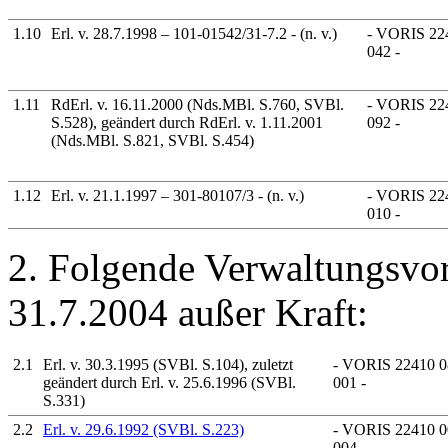
1.10
Erl. v. 28.7.1998 – 101-01542/31-7.2 - (n. v.)
- VORIS 224
042 -
1.11
RdErl. v. 16.11.2000 (Nds.MBl. S.760, SVBl.
- VORIS 224
S.528), geändert durch RdErl. v. 1.11.2001
092 -
(Nds.MBl. S.821, SVBl. S.454)
1.12
Erl. v. 21.1.1997 – 301-80107/3 - (n. v.)
- VORIS 224
010 -
2. Folgende Verwaltungsvors
31.7.2004 außer Kraft:
2.1
Erl. v. 30.3.1995 (SVBl. S.104), zuletzt
- VORIS 22410 0
geändert durch Erl. v. 25.6.1996 (SVBl.
001 -
S.331)
2.2
Erl. v. 29.6.1992 (SVBl. S.223)
- VORIS 22410 0
004 -