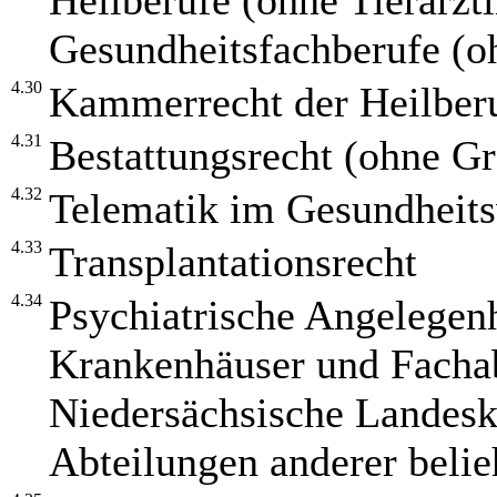
Heilberufe (ohne Tierärzti
Gesundheitsfachberufe (o
4.30
Kammerrecht der Heilber
4.31
Bestattungsrecht (ohne Gr
4.32
Telematik im Gesundheits
4.33
Transplantationsrecht
4.34
Psychiatrische Angelegenh
Krankenhäuser und Fachab
Niedersächsische Landesk
Abteilungen anderer beli