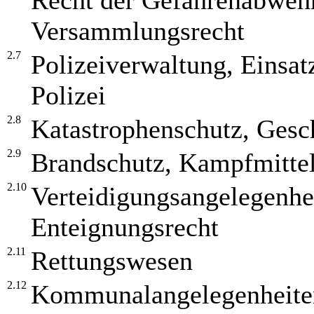
Recht der Gefahrenabwehr
Versammlungsrecht
2.7
Polizeiverwaltung, Einsat
Polizei
2.8
Katastrophenschutz, Ges
2.9
Brandschutz, Kampfmittel
2.10
Verteidigungsangelegenhei
Enteignungsrecht
2.11
Rettungswesen
2.12
Kommunalangelegenheite