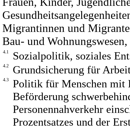
Frauen, Kinder, Jugendlich
Gesundheitsangelegenheiten
Migrantinnen und Migrante
Bau- und Wohnungswesen, 
4.1
Sozialpolitik, soziales En
4.2
Grundsicherung für Arbei
4.3
Politik für Menschen mit 
Beförderung schwerbehind
Personennahverkehr einsc
Prozentsatzes und der Ers