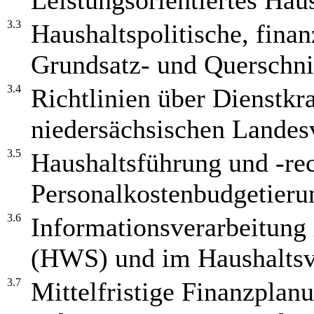
Leistungsorientiertes Ha
3.3
Haushaltspolitische, finan
Grundsatz- und Querschni
3.4
Richtlinien über Dienstkra
niedersächsischen Landes
3.5
Haushaltsführung und -re
Personalkostenbudgetier
3.6
Informationsverarbeitung 
(HWS) und im Haushalts
3.7
Mittelfristige Finanzplan