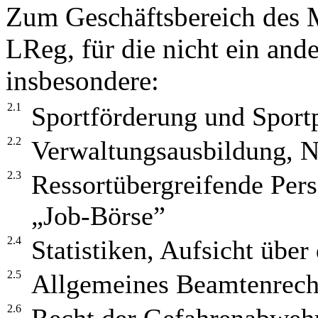
Zum Geschäftsbereich des M
LReg, für die nicht ein ande
insbesondere:
2.1
Sportförderung und Sportp
2.2
Verwaltungsausbildung, N
2.3
Ressortübergreifende Pers
„Job-Börse”
2.4
Statistiken, Aufsicht übe
2.5
Allgemeines Beamtenrecht
2.6