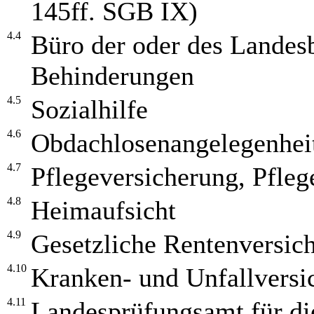
145ff. SGB IX)
4.4
Büro der oder des Landes
Behinderungen
4.5
Sozialhilfe
4.6
Obdachlosenangelegenhei
4.7
Pflegeversicherung, Pfleg
4.8
Heimaufsicht
4.9
Gesetzliche Rentenversic
4.10
Kranken- und Unfallversi
4.11
Landesprüfungsamt für di