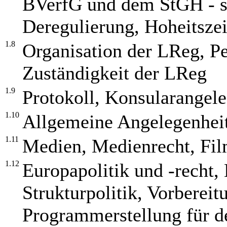
BVerfG und dem StGH - s
Deregulierung, Hoheitsze
1.8
Organisation der LReg, Pe
Zuständigkeit der LReg
1.9
Protokoll, Konsularangel
1.10
Allgemeine Angelegenhei
1.11
Medien, Medienrecht, Fi
1.12
Europapolitik und -recht,
Strukturpolitik, Vorberei
Programmerstellung für d