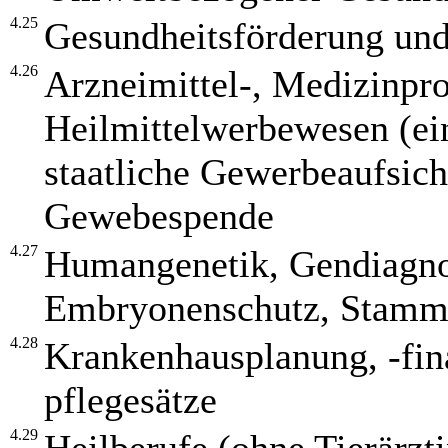
4.25
Gesundheitsförderung und
4.26
Arzneimittel-, Medizinpr
Heilmittelwerbewesen (ein
staatliche Gewerbeaufsic
Gewebespende
4.27
Humangenetik, Gendiagnos
Embryonenschutz, Stammz
4.28
Krankenhausplanung, -fin
pflegesätze
4.29