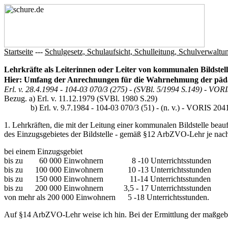
Startseite
---
Schulgesetz, Schulaufsicht, Schulleitung, Schulverwaltu
Lehrkräfte als Leiterinnen oder Leiter von kommunalen Bildstel
Hier: Umfang der Anrechnungen für die Wahrnehmung der päda
Erl. v. 28.4.1994 - 104-03 070/3 (275) - (SVBl. 5/1994 S.149) - VOR
Bezug. a) Erl. v. 11.12.1979 (SVBl. 1980 S.29)
b) Erl. v. 9.7.1984 - 104-03 070/3 (51) - (n. v.) - VORIS 20411
1. Lehrkräften, die mit der Leitung einer kommunalen Bildstelle be
des Einzugsgebietes der Bildstelle - gemäß §12 ArbZVO-Lehr je n
bei einem Einzugsgebiet
bis zu 60 000 Einwohnern 8 -10 Unterrichtsstunden
bis zu 100 000 Einwohnern 10 -13 Unterrichtsstunden
bis zu 150 000 Einwohnern 11-14 Unterrichtsstunden
bis zu 200 000 Einwohnern 3,5 - 17 Unterrichtsstunden
von mehr als 200 000 Einwohnern 5 -18 Unterrichtsstunden.
Auf §14 ArbZVO-Lehr weise ich hin. Bei der Ermittlung der maßgeben