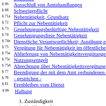
§ 66
Ausschluß von Amtshandlungen
§ 68
Schweigepflicht
§ 71a
Nebentätigkeit, Grundsatz
§ 72
Pflicht zur Nebentätigkeit
§ 73
Genehmigungsbedürftige Nebentätigkeit
§ 74
Genehmigungsfreie Nebentätigkeit
§ 74a
Dienstliche Verantwortlichkeit; Ausübung e
§ 75
Vergütung für Nebentätigkeit im öffentlich
§ 75a
Ablieferung von Nebentätigkeitsvergütung
§ 75c
Nutzungsentgelt
§ 75d
Abrechnung über Nebentätigkeitsvergütung
§ 77
Beendigung der mit dem Amt verbundenen 
§ 78
- gestrichen -
§ 81
Fernbleiben vom Dienst
§ 86
Haftung
Zuständigkeit