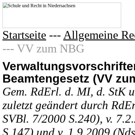
Startseite
---
Allgemeine Re
--- VV zum NBG
Verwaltungsvorschrift
Beamtengesetz (VV zu
Gem. RdErl. d. MI, d. StK u.
zuletzt geändert durch RdEr
SVBl. 7/2000 S.240), v. 7.
S.147) und v. 1.9.2009 (Nd