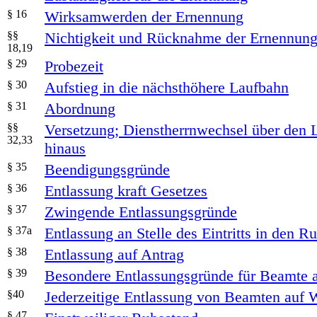
§ 16
Wirksamwerden der Ernennung
§§
Nichtigkeit und Rücknahme der Ernennun
18,19
§ 29
Probezeit
§ 30
Aufstieg in die nächsthöhere Laufbahn
§ 31
Abordnung
§§
Versetzung; Dienstherrnwechsel über den 
32,33
hinaus
§ 35
Beendigungsgründe
§ 36
Entlassung kraft Gesetzes
§ 37
Zwingende Entlassungsgründe
§ 37a
Entlassung an Stelle des Eintritts in den R
§ 38
Entlassung auf Antrag
§ 39
Besondere Entlassungsgründe für Beamte 
§40
Jederzeitige Entlassung von Beamten auf 
§ 47