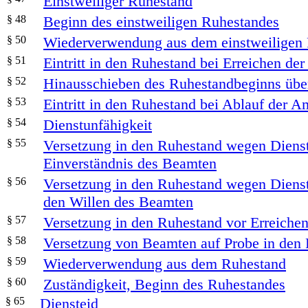
Einstweiliger Ruhestand
§ 48
Beginn des einstweiligen Ruhestandes
§ 50
Wiederverwendung aus dem einstweiligen
§ 51
Eintritt in den Ruhestand bei Erreichen der
§ 52
Hinausschieben des Ruhestandbeginns über
§ 53
Eintritt in den Ruhestand bei Ablauf der A
§ 54
Dienstunfähigkeit
§ 55
Versetzung in den Ruhestand wegen Dienst
Einverständnis des Beamten
§ 56
Versetzung in den Ruhestand wegen Dienst
den Willen des Beamten
§ 57
Versetzung in den Ruhestand vor Erreichen
§ 58
Versetzung von Beamten auf Probe in den
§ 59
Wiederverwendung aus dem Ruhestand
§ 60
Zuständigkeit, Beginn des Ruhestandes
§ 65
Diensteid