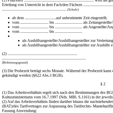
(1) Frau/Herr ..................................................................... 
Erteilung von Unterricht in dem Fach/den Fächern ..................................
................................................................
(Schule)
ab dem ...............................auf unbestimmte Zeit eingestellt.
vom ............................ bis ........................... als Zeitangeste
vom ............................ bis ........................... als Anges
vom ............................ bis ...........................
als Aushilfsangestellte/Aushilfsangestellter zur Vertretun
als Aushilfsangestellte/Aushilfsangestellter zur Aushilfe ei
(2) .....................................................................
...................................................................................
(Befristungsgrund)
(3) Die Probezeit beträgt sechs Monate. Während der Probezeit kann 
gekündigt werden (§622 Abs.3 BGB).
§ 2
(1) Das Arbeitsverhältnis regelt sich nach den Bestimmungen des B
Kultusministeriums vom 16.7.1997 (Nds. MBl. S.1161) in der jeweils
(2) Auf das Arbeitsverhältnis finden darüber hinaus die nachstehende
(BAT)/des Tarifvertrages zur Anpassung des Tarifrechts- Manteltarifl
Fassung Anwendung: