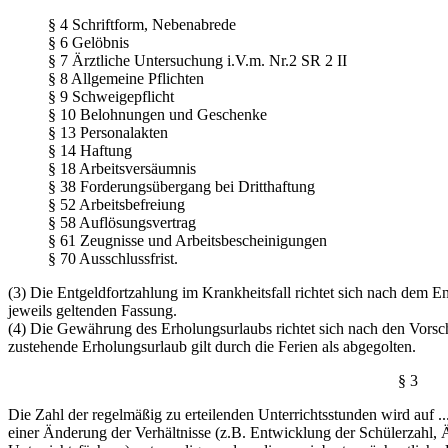
§ 4 Schriftform, Nebenabrede
§ 6 Gelöbnis
§ 7 Ärztliche Untersuchung i.V.m. Nr.2 SR 2 II
§ 8 Allgemeine Pflichten
§ 9 Schweigepflicht
§ 10 Belohnungen und Geschenke
§ 13 Personalakten
§ 14 Haftung
§ 18 Arbeitsversäumnis
§ 38 Forderungsübergang bei Dritthaftung
§ 52 Arbeitsbefreiung
§ 58 Auflösungsvertrag
§ 61 Zeugnisse und Arbeitsbescheinigungen
§ 70 Ausschlussfrist.
(3) Die Entgeldfortzahlung im Krankheitsfall richtet sich nach dem E
jeweils geltenden Fassung.
(4) Die Gewährung des Erholungsurlaubs richtet sich nach den Vorsc
zustehende Erholungsurlaub gilt durch die Ferien als abgegolten.
§ 3
Die Zahl der regelmäßig zu erteilenden Unterrichtsstunden wird auf ....
einer Änderung der Verhältnisse (z.B. Entwicklung der Schülerzahl