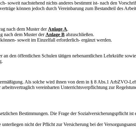
et sich- soweit nachstehend nichts anderes bestimmt ist- nach den Vor
träge können jedoch durch Vereinbarung zum Bestandteil des Arbeit
trag nach dem Muster der
Anlage A
.
trag nach dem Muster der
Anlage B
abzuschließen.
können- soweit im Einzelfall erforderlich- ergänzt werden.
r an den öffentlichen Schulen tätigen nebenamtlichen Lehrkräfte sowie
g.
ltersermäßigung. Als solche wird ihnen von dem in § 8 Abs.1 ArbZVO-L
arbeitsvertraglich vereinbarten Unterrichtsverpflichtung zur Regelstund
etzlichen Bestimmungen. Die Frage der Sozialversicherungspflicht ist ei
 unterliegen nicht der Pflicht zur Versicherung bei der Versorgungsans