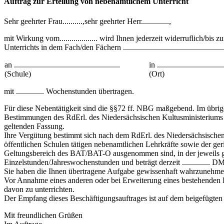
Auftrag zur Erteilung von nebenamtlichem Unterricht
Sehr geehrter Frau..........,sehr geehrter Herr..............,
mit Wirkung vom................... wird Ihnen jederzeit widerruflich/bis zum
Unterrichts in dem Fach/den Fächern ...................................................
an .....................................................
in .................................
(Schule)
(Ort)
mit .............. Wochenstunden übertragen.
Für diese Nebentätigkeit sind die §§72 ff. NBG maßgebend. Im übrige
Bestimmungen des RdErl. des Niedersächsischen Kultusministeriums 
geltenden Fassung.
Ihre Vergütung bestimmt sich nach dem RdErl. des Niedersächsischen
öffentlichen Schulen tätigen nebenamtlichen Lehrkräfte sowie der ger
Geltungsbereich des BAT/BAT-O ausgenommen sind, in der jeweils ge
Einzelstunden/Jahreswochenstunden und beträgt derzeit .............. D
Sie haben die Ihnen übertragene Aufgabe gewissenhaft wahrzunehm
Vor Annahme eines anderen oder bei Erweiterung eines bestehenden Be
davon zu unterrichten.
Der Empfang dieses Beschäftigungsauftrages ist auf dem beigefügten
Mit freundlichen Grüßen