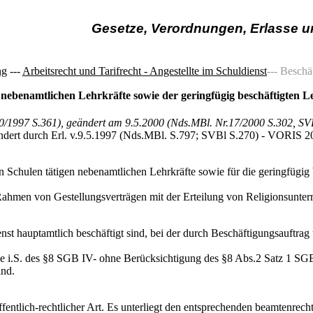
Gesetze, Verordnungen, Erlasse 
ng
---
Arbeitsrecht und Tarifrecht - Angestellte im Schuldienst
--- Beschä
en nebenamtlichen Lehrkräfte sowie der geringfügig beschäftigten
 10/1997 S.361), geändert am 9.5.2000 (Nds.MBl. Nr.17/2000 S.302, SV
ändert durch Erl. v.9.5.1997 (Nds.MBl. S.797; SVBl S.270) - VORIS 2
hen Schulen tätigen nebenamtlichen Lehrkräfte sowie für die geringfüg
m Rahmen von Gestellungsverträgen mit der Erteilung von Religionsunterri
enst hauptamtlich beschäftigt sind, bei der durch Beschäftigungsauftra
 die i.S. des §8 SGB IV- ohne Berücksichtigung des §8 Abs.2 Satz 1 SG
nd.
fentlich-rechtlicher Art. Es unterliegt den entsprechenden beamtenrech