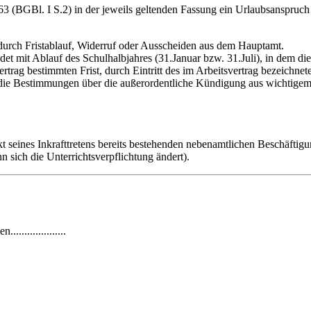
(BGBl. I S.2) in der jeweils geltenden Fassung ein Urlaubsanspruch bes
 durch Fristablauf, Widerruf oder Ausscheiden aus dem Hauptamt.
ndet mit Ablauf des Schulhalbjahres (31.Januar bzw. 31.Juli), in dem di
ertrag bestimmten Frist, durch Eintritt des im Arbeitsvertrag bezeichn
 die Bestimmungen über die außerordentliche Kündigung aus wichtig
 seines Inkrafttretens bereits bestehenden nebenamtlichen Beschäftigu
 sich die Unterrichtsverpflichtung ändert).
den....................