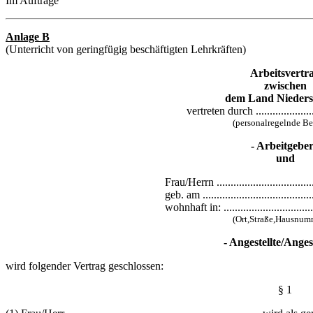
Im Auftrage
Anlage B
(Unterricht von geringfügig beschäftigten Lehrkräften)
Arbeitsvertr
zwischen
dem Land Nieders
vertreten durch .......................
(personalregelnde B
- Arbeitgeber
und
Frau/Herrn ....................................
geb. am ........................................
wohnhaft in: ..................................
(Ort,Straße,Hausnum
- Angestellte/Angest
wird folgender Vertrag geschlossen:
§ 1