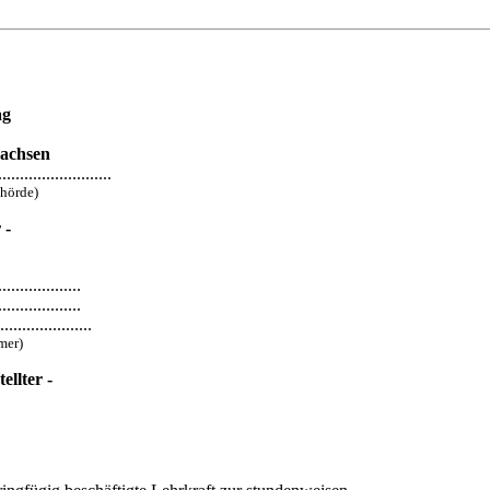
ag
achsen
.......................
ehörde)
 -
.................
..................
...................
mer)
ellter -