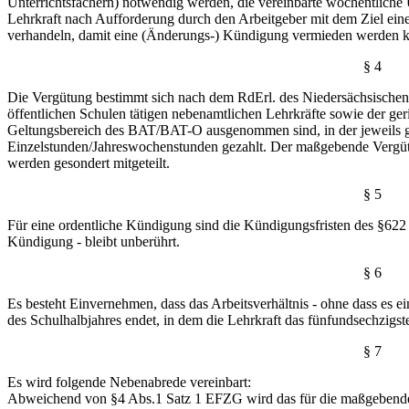
Unterrichtsfächern) notwendig werden, die vereinbarte wöchentliche U
Lehrkraft nach Aufforderung durch den Arbeitgeber mit dem Ziel eine
verhandeln, damit eine (Änderungs-) Kündigung vermieden werden 
§ 4
Die Vergütung bestimmt sich nach dem RdErl. des Niedersächsischen
öffentlichen Schulen tätigen nebenamtlichen Lehrkräfte sowie der ger
Geltungsbereich des BAT/BAT-O ausgenommen sind, in der jeweils g
Einzelstunden/Jahreswochenstunden gezahlt. Der maßgebende Vergüt
werden gesondert mitgeteilt.
§ 5
Für eine ordentliche Kündigung sind die Kündigungsfristen des §6
Kündigung - bleibt unberührt.
§ 6
Es besteht Einvernehmen, dass das Arbeitsverhältnis - ohne dass es e
des Schulhalbjahres endet, in dem die Lehrkraft das fünfundsechzigst
§ 7
Es wird folgende Nebenabrede vereinbart:
Abweichend von §4 Abs.1 Satz 1 EFZG wird das für die maßgebende r