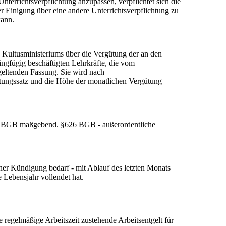
nterrichtsverpflichtung anzupassen, verpflichtet sich die
r Einigung über eine andere Unterrichtsverpflichtung zu
kann.
 Kultusministeriums über die Vergütung der an den
ingfügig beschäftigten Lehrkräfte, die vom
eltenden Fassung. Sie wird nach
ungssatz und die Höhe der monatlichen Vergütung
22 BGB maßgebend. §626 BGB - außerordentliche
iner Kündigung bedarf - mit Ablauf des letzten Monats
e Lebensjahr vollendet hat.
egelmäßige Arbeitszeit zustehende Arbeitsentgelt für