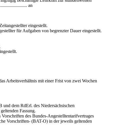
wird als geringfügig beschäftigte Lehrkraft zur stundenweisen
................... an
llte/Zeitangestellter eingestellt.
tellte/Angestellter für Aufgaben von begrenzter Dauer eingestellt.
g
ngestellt.
das Arbeitsverhältnis mit einer Frist von zwei Wochen
GB und dem RdErl. des Niedersächsischen
 geltenden Fassung.
n Vorschriften des Bundes-Angestelltentarifvertrages
iche Vorschriften- (BAT-O) in der jeweils geltenden