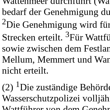
Wattenmeer durchführt (Wat
bedarf der Genehmigung du
2
Die Genehmigung wird für
3
Strecken erteilt.
Für Wattf
sowie zwischen dem Festlan
Mellum, Memmert und Wan
nicht erteilt.
1
(2)
Die zuständige Behörd
Wasserschutzpolizei volljä
Wattführer von dem Genehm