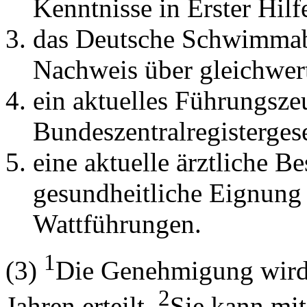
Kenntnisse in Erster Hilf
das Deutsche Schwimmab
Nachweis über gleichwer
ein aktuelles Führungsze
Bundeszentralregisterges
eine aktuelle ärztliche B
gesundheitliche Eignung
Wattführungen.
1
(3)
Die Genehmigung wird 
2
Jahren erteilt.
Sie kann mit