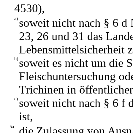
4530),
a)
soweit nicht nach § 6 d 
23, 26 und 31 das Land
Lebensmittelsicherheit z
b)
soweit es nicht um die S
Fleischuntersuchung od
Trichinen in öffentlich
c)
soweit nicht nach § 6 f
ist,
5a.
die Zulassung von Ausn