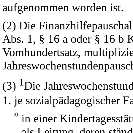
aufgenommen worden ist.
(2) Die Finanzhilfepauschal
Abs. 1, § 16 a oder § 16 b
Vomhundertsatz, multiplizie
Jahreswochenstundenpausch
1
(3)
Die Jahreswochenstund
je sozialpädagogischer F
a)
in einer Kindertagesstä
als Leitung, deren stän