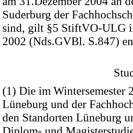
am 31.Dezember 2004 an d
Suderburg der Fachhochschu
sind, gilt §5 StiftVO-ULG
2002 (Nds.GVBl. S.847) en
Stu
(1) Die im Wintersemester 
Lüneburg und der Fachhoch
den Standorten Lüneburg un
Diplom- und Magisterstudi