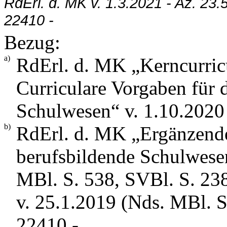
RdErl. d. MK v. 1.3.2021 - Az. 23
22410 -
Bezug:
a)
RdErl. d. MK „Kerncurric
Curriculare Vorgaben für 
Schulwesen“ v. 1.10.2020
b)
RdErl. d. MK „Ergänzend
berufsbildende Schulwese
MBl. S. 538, SVBl. S. 238
v. 25.1.2019 (Nds. MBl. 
22410 -