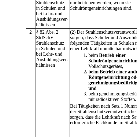
Strahlenschutz
nur betrieben werden, wenn sie
in Schulen und
Schulröntgeneinrichtungen sind.
bei Lehr- und
Ausbildungsver-
hältnissen
2
§ 82 Abs. 2
(2) Der Strahlenschutzverantwortli
StrlSchV
sorgen, dass Schüler und Auszubil
Strahlenschutz
folgenden Tätigkeiten in Schulen n
in Schulen und
einer Lehrkraft unmittelbar mitwir
bei Lehr- und
beim
Betrieb einer
Ausbildungsver-
Schulröntgeneinrichtu
hältnissen
Vollschutzgerätes,
beim Betrieb einer and
Röntgeneinrichtung ode
genehmigungsbedürftige
und
beim genehmigungsbedü
mit radioaktiven Stoffen.
Bei Tätigkeiten nach Satz 1 Numm
der Strahlenschutzverantwortliche
sorgen, dass die Lehrkraft nach Sat
erforderliche Fachkunde im Strahle