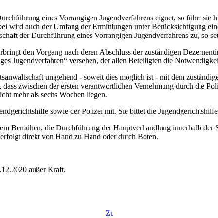
ie Durchführung eines Vorrangigen Jugendverfahrens eignet, so führt s
bei wird auch der Umfang der Ermittlungen unter Berücksichtigung ein
schaft der Durchführung eines Vorrangigen Jugendverfahrens zu, so setz
berbringt den Vorgang nach deren Abschluss der zuständigen Dezernent
es Jugendverfahren“ versehen, der allen Beteiligten die Notwendigkeit 
tsanwaltschaft umgehend - soweit dies möglich ist - mit dem zuständig
, dass zwischen der ersten verantwortlichen Vernehmung durch die Pol
icht mehr als sechs Wochen liegen.
gerichtshilfe sowie der Polizei mit. Sie bittet die Jugendgerichtshilfe,
n dem Bemühen, die Durchführung der Hauptverhandlung innerhalb der S
 erfolgt direkt von Hand zu Hand oder durch Boten.
.12.2020 außer Kraft.