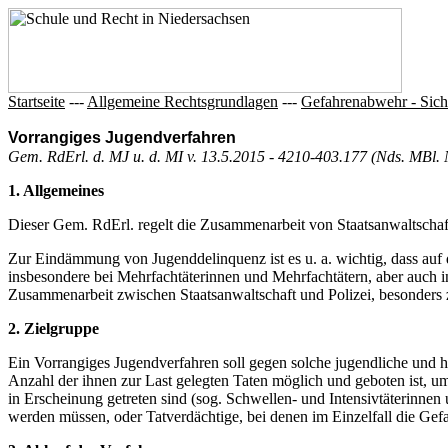
Startseite
---
Allgemeine Rechtsgrundlagen
---
Gefahrenabwehr - Sic
Vorrangiges Jugendverfahren
Gem. RdErl. d. MJ u. d. MI v. 13.5.2015 - 4210-403.177 (Nds. MBl. 
1. Allgemeines
Dieser Gem. RdErl. regelt die Zusammenarbeit von Staatsanwaltschaft
Zur Eindämmung von Jugenddelinquenz ist es u. a. wichtig, dass auf d
insbesondere bei Mehrfachtäterinnen und Mehrfachtätern, aber auch in 
Zusammenarbeit zwischen Staatsanwaltschaft und Polizei, besonders 
2. Zielgruppe
Ein Vorrangiges Jugendverfahren soll gegen solche jugendliche und 
Anzahl der ihnen zur Last gelegten Taten möglich und geboten ist, u
in Erscheinung getreten sind (sog. Schwellen- und Intensivtäterinne
werden müssen, oder Tatverdächtige, bei denen im Einzelfall die Gefahr