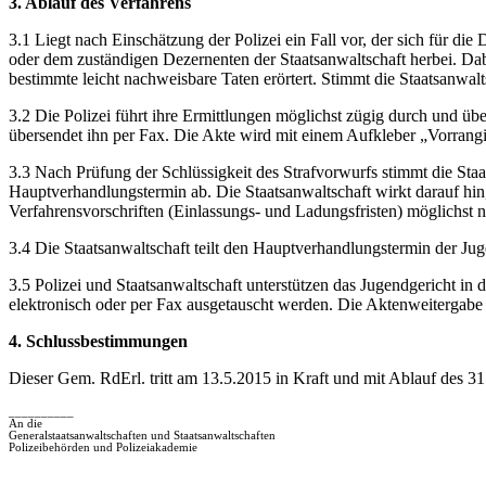
3. Ablauf des Verfahrens
3.1 Liegt nach Einschätzung der Polizei ein Fall vor, der sich für d
oder dem zuständigen Dezernenten der Staatsanwaltschaft herbei. Da
bestimmte leicht nachweisbare Taten erörtert. Stimmt die Staatsanwalt
3.2 Die Polizei führt ihre Ermittlungen möglichst zügig durch und ü
übersendet ihn per Fax. Die Akte wird mit einem Aufkleber „Vorrangig
3.3 Nach Prüfung der Schlüssigkeit des Strafvorwurfs stimmt die Staa
Hauptverhandlungstermin ab. Die Staatsanwaltschaft wirkt darauf hin
Verfahrensvorschriften (Einlassungs- und Ladungsfristen) möglichst n
3.4 Die Staatsanwaltschaft teilt den Hauptverhandlungstermin der Jugend
3.5 Polizei und Staatsanwaltschaft unterstützen das Jugendgericht i
elektronisch oder per Fax ausgetauscht werden. Die Aktenweitergabe
4. Schlussbestimmungen
Dieser Gem. RdErl. tritt am 13.5.2015 in Kraft und mit Ablauf des 31
__________
An die
Generalstaatsanwaltschaften und Staatsanwaltschaften
Polizeibehörden und Polizeiakademie