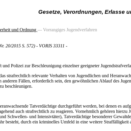
Gesetze, Verordnungen, Erlasse 
herheit und Ordnung
--- Vorrangiges Jugendverfahren
Nr. 20/2015 S. 572) - VORIS 33311 -
 und Polizei zur Beschleunigung einzelner geeigneter Jugendstrafverf
as strafrechtlich relevante Verhalten von Jugendlichen und Heranwachs
anderen Fällen, erforderlich sein, den gewöhnlichen Ablauf des Jugendst
zu beschleunigen.
heranwachsende Tatverdächtige durchgeführt werden, bei denen es aufg
mgehend auch strafrechtlich zu reagieren. Vornehmlich gehören hierzu 
n und Schwellen- und Intensivtäter), Tatverdächtige besonderer Gewalt
 besteht, durch ein kriminelles Umfeld in eine weitere Straffälligkeit 